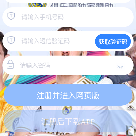
获取验证码
注册并进入网页版
注册后下载APP