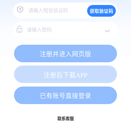
获取验证码
注册并进入网页版
注册后下载APP
已有账号直接登录
联系客服