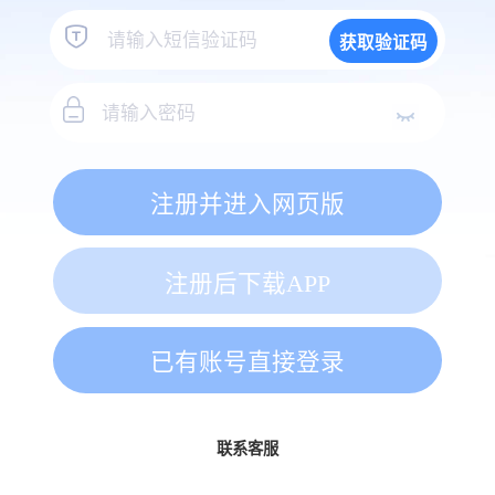
获取验证码
注册并进入网页版
注册后下载APP
已有账号直接登录
联系客服