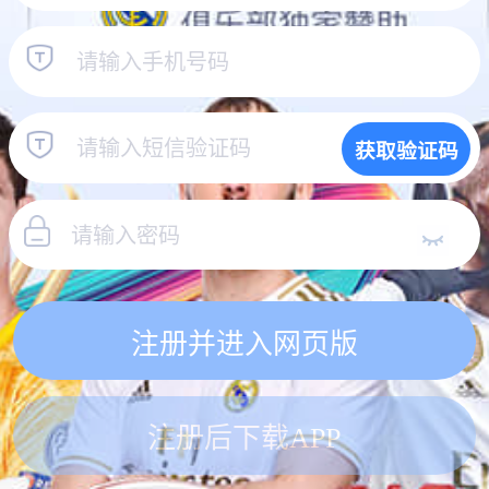
获取验证码
注册并进入网页版
注册后下载APP