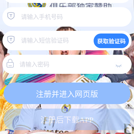
获取验证码
注册并进入网页版
注册后下载APP