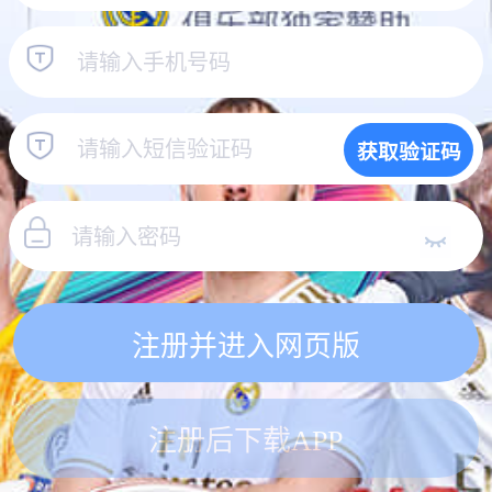
获取验证码
注册并进入网页版
注册后下载APP