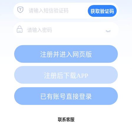
获取验证码
注册并进入网页版
注册后下载APP
已有账号直接登录
联系客服