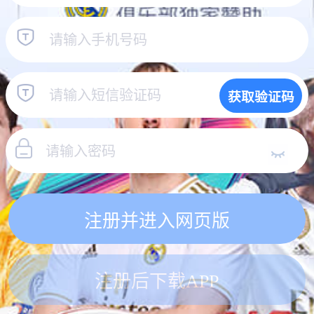
获取验证码
注册并进入网页版
注册后下载APP