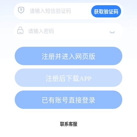
获取验证码
注册并进入网页版
注册后下载APP
已有账号直接登录
联系客服