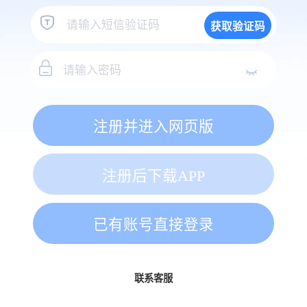
获取验证码
注册并进入网页版
注册后下载APP
已有账号直接登录
联系客服