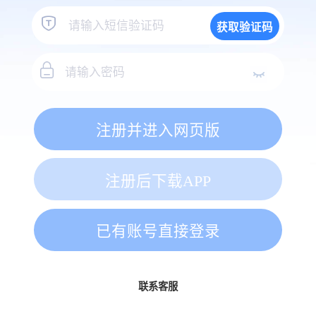
获取验证码
注册并进入网页版
注册后下载APP
已有账号直接登录
联系客服