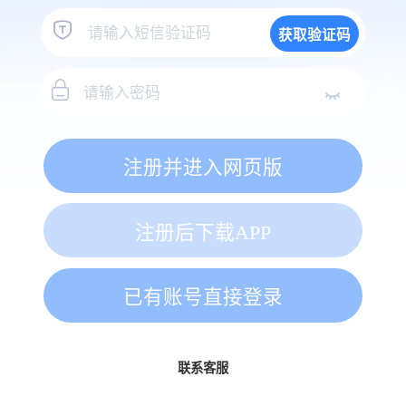
获取验证码
注册并进入网页版
注册后下载APP
已有账号直接登录
联系客服